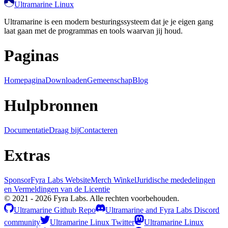
Ultramarine Linux
Ultramarine is een modern besturingssysteem dat je je eigen gang
laat gaan met de programmas en tools waarvan jij houd.
Paginas
Homepagina
Downloaden
Gemeenschap
Blog
Hulpbronnen
Documentatie
Draag bij
Contacteren
Extras
Sponsor
Fyra Labs Website
Merch Winkel
Juridische mededelingen
en Vermeldingen van de Licentie
© 2021 - 2026 Fyra Labs. Alle rechten voorbehouden.
Ultramarine Github Repo
Ultramarine and Fyra Labs Discord
community
Ultramarine Linux Twitter
Ultramarine Linux