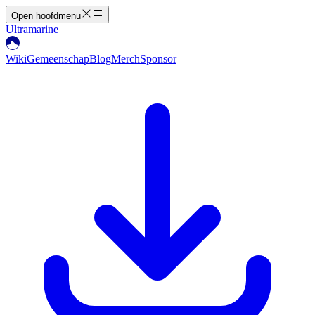
Open hoofdmenu
Ultramarine
Wiki
Gemeenschap
Blog
Merch
Sponsor